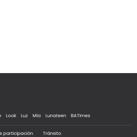
o
Look
Luz
Mía
Lunateen
BATimes
e participación
Tránsito