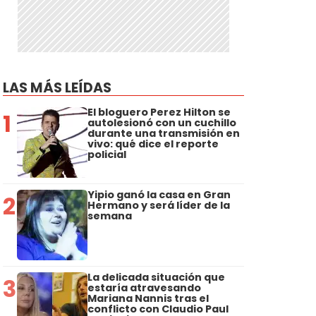
LAS MÁS LEÍDAS
El bloguero Perez Hilton se
1
autolesionó con un cuchillo
durante una transmisión en
vivo: qué dice el reporte
policial
Yipio ganó la casa en Gran
2
Hermano y será líder de la
semana
La delicada situación que
3
estaría atravesando
Mariana Nannis tras el
conflicto con Claudio Paul