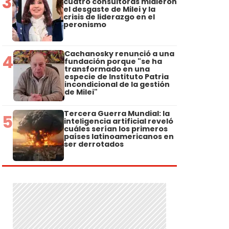
3
cuatro consultoras midieron
el desgaste de Milei y la
crisis de liderazgo en el
peronismo
Cachanosky renunció a una
4
fundación porque "se ha
transformado en una
especie de Instituto Patria
incondicional de la gestión
de Milei"
Tercera Guerra Mundial: la
5
inteligencia artificial reveló
cuáles serían los primeros
países latinoamericanos en
ser derrotados