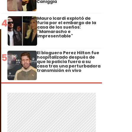
Caniggia
Mauro Icardi explotó de
4
furia por el embargo de la
casa de los sueños:
"Mamaracho e
impresentable"
El bloguero Perez Hilton fue
5
hospitalizado después de
que la policía fuera a su
casa tras una perturbadora
transmisión en vivo