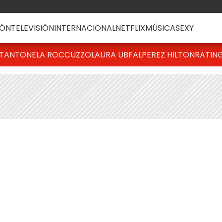
ÓN
TELEVISIÓN
INTERNACIONAL
NETFLIX
MÚSICA
SEXY
T
ANTONELA ROCCUZZO
LAURA UBFAL
PEREZ HILTON
RATIN