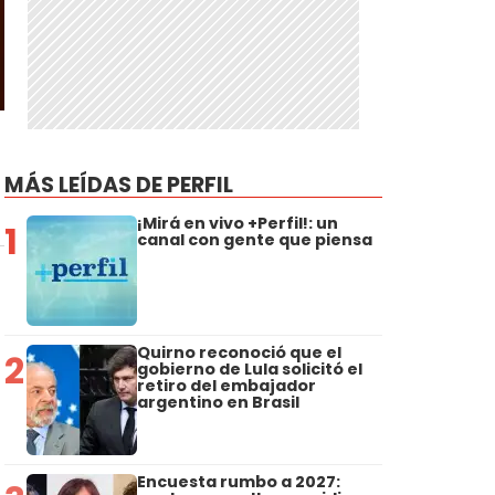
MÁS LEÍDAS DE PERFIL
¡Mirá en vivo +Perfil!: un
1
canal con gente que piensa
Quirno reconoció que el
2
gobierno de Lula solicitó el
retiro del embajador
argentino en Brasil
Encuesta rumbo a 2027: