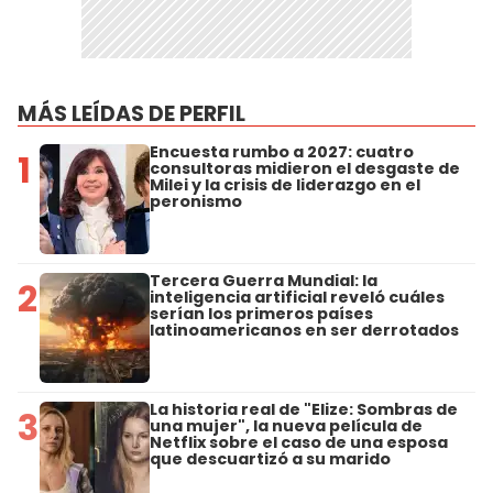
MÁS LEÍDAS DE PERFIL
Encuesta rumbo a 2027: cuatro
1
consultoras midieron el desgaste de
Milei y la crisis de liderazgo en el
peronismo
Tercera Guerra Mundial: la
2
inteligencia artificial reveló cuáles
serían los primeros países
latinoamericanos en ser derrotados
La historia real de "Elize: Sombras de
3
una mujer", la nueva película de
Netflix sobre el caso de una esposa
que descuartizó a su marido