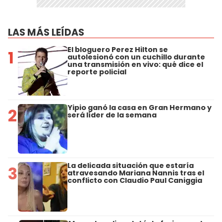
LAS MÁS LEÍDAS
El bloguero Perez Hilton se
1
autolesionó con un cuchillo durante
una transmisión en vivo: qué dice el
reporte policial
Yipio ganó la casa en Gran Hermano y
2
será líder de la semana
La delicada situación que estaría
3
atravesando Mariana Nannis tras el
conflicto con Claudio Paul Caniggia