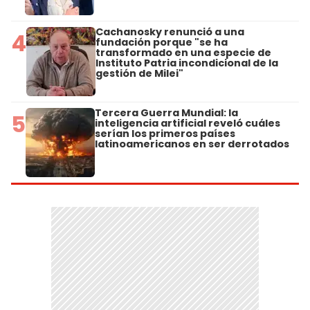
Cachanosky renunció a una
4
fundación porque "se ha
transformado en una especie de
Instituto Patria incondicional de la
gestión de Milei"
Tercera Guerra Mundial: la
5
inteligencia artificial reveló cuáles
serían los primeros países
latinoamericanos en ser derrotados