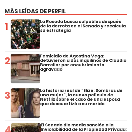
MÁS LEÍDAS DE PERFIL
La Rosada busca culpables después
1
de la derrota en el Senado y recalcula
su estrategia
Femicidio de Agostina Vega:
2
detuvieron a dos inquilinos de Claudio
Barrelier por encubrimiento
agravado
La historia real de "Elize: Sombras de
3
una mujer", la nueva película de
Netflix sobre el caso de una esposa
que descuartizó a su marido
El Senado dio media sanción a la
4
Inviolabilidad de la Propiedad Privada: