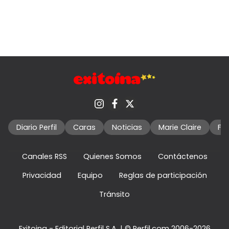
Diario Perfil
Caras
Noticias
Marie Claire
Fo
Canales RSS
Quienes Somos
Contáctenos
Privacidad
Equipo
Reglas de participación
Tránsito
Exitoina - Editorial Perfil S.A.
| © Perfil.com 2006-2026