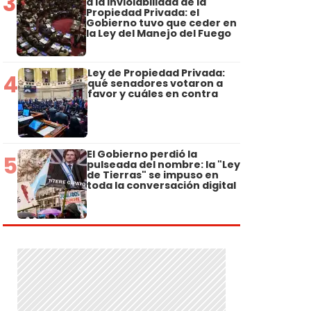
3
a la Inviolabilidad de la
Propiedad Privada: el
Gobierno tuvo que ceder en
la Ley del Manejo del Fuego
Ley de Propiedad Privada:
4
qué senadores votaron a
favor y cuáles en contra
El Gobierno perdió la
5
pulseada del nombre: la "Ley
de Tierras" se impuso en
toda la conversación digital