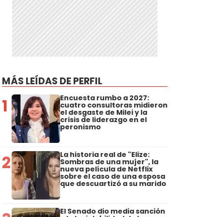
MÁS LEÍDAS DE PERFIL
Encuesta rumbo a 2027:
1
cuatro consultoras midieron
el desgaste de Milei y la
crisis de liderazgo en el
peronismo
La historia real de "Elize:
2
Sombras de una mujer", la
nueva película de Netflix
sobre el caso de una esposa
que descuartizó a su marido
El Senado dio media sanción