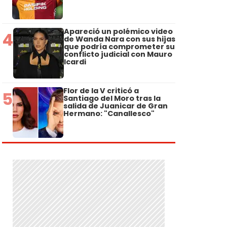
Apareció un polémico video
4
de Wanda Nara con sus hijas
que podría comprometer su
conflicto judicial con Mauro
Icardi
Flor de la V criticó a
5
Santiago del Moro tras la
salida de Juanicar de Gran
Hermano: "Canallesco"