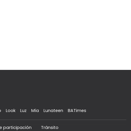
o
Look
Luz
Mía
Lunateen
BATimes
e participación
Tránsito