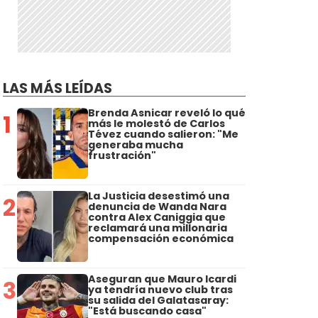
LAS MÁS LEÍDAS
Brenda Asnicar reveló lo qué
1
más le molestó de Carlos
Tévez cuando salieron: "Me
generaba mucha
frustración"
La Justicia desestimó una
2
denuncia de Wanda Nara
contra Alex Caniggia que
reclamará una millonaria
compensación económica
Aseguran que Mauro Icardi
3
ya tendría nuevo club tras
su salida del Galatasaray:
"Está buscando casa"