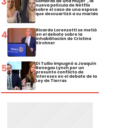
3
Sombras de una mujer", la
nueva película de Netflix
sobre el caso de una esposa
que descuartizó a su marido
Ricardo Lorenzetti se metió
4
en el debate sobre la
inhabilitación de Cristina
Kirchner
Di Tullio impugnó a Joaquín
5
Benegas Lynch por un
presunto conflicto de
intereses en el debate de la
Ley de Tierras