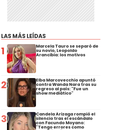
LAS MÁS LEÍDAS
Marcela Tauro se separó de
1
su novio, Leopoldo
Arancibia: los motivos
Elba Marcovecchio apuntó
2
contra Wanda Nara tras su
regreso al país: "Fue un
show mediático"
Candela Arizaga rompió el
3
silencio tras el escándalo
con Facundo Moyano:
"Tengo errores como