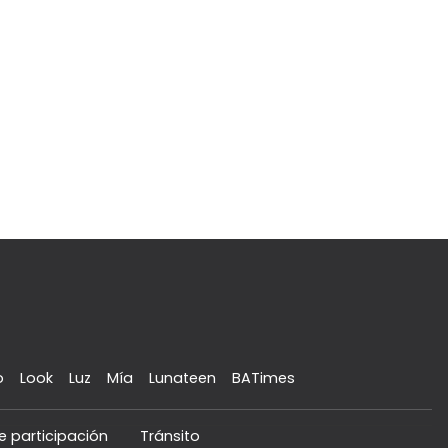
o
Look
Luz
Mía
Lunateen
BATimes
e participación
Tránsito