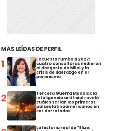
MÁS LEÍDAS DE PERFIL
Encuesta rumbo a 2027:
1
cuatro consultoras midieron
el desgaste de Milei y la
crisis de liderazgo en el
peronismo
Tercera Guerra Mundial: la
2
inteligencia artificial reveló
cuáles serían los primeros
países latinoamericanos en
ser derrotados
La historia real de "Elize: