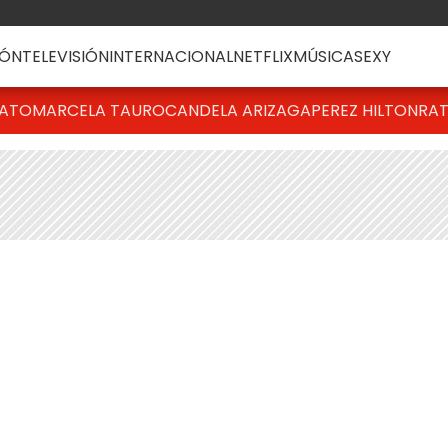
ÓN
TELEVISIÓN
INTERNACIONAL
NETFLIX
MÚSICA
SEXY
BATO
MARCELA TAURO
CANDELA ARIZAGA
PEREZ HILTON
RAT