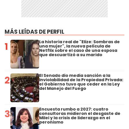
MÁS LEÍDAS DE PERFIL
La historia real de "Elize: Sombras de
1
una mujer", la nueva película de
Netflix sobre el caso de una esposa
que descuartizó a su marido
El Senado dio media sanción a la
2
Inviolabilidad de la Propiedad Privada:
el Gobierno tuvo que ceder en la Ley
del Manejo del Fuego
Encuesta rumbo a 2027: cuatro
3
consultoras midieron el desgaste de
Milei y la crisis de liderazgo en el
peronismo