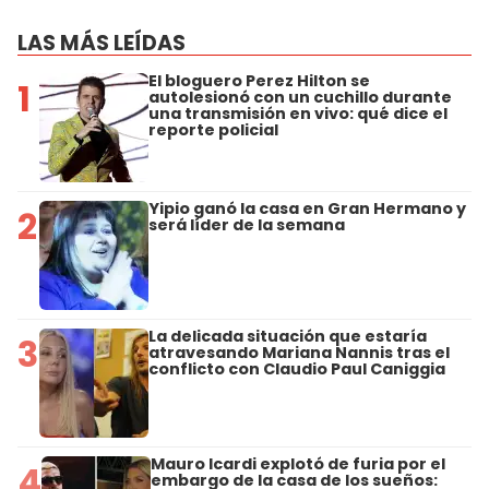
LAS MÁS LEÍDAS
El bloguero Perez Hilton se
1
autolesionó con un cuchillo durante
una transmisión en vivo: qué dice el
reporte policial
Yipio ganó la casa en Gran Hermano y
2
será líder de la semana
La delicada situación que estaría
3
atravesando Mariana Nannis tras el
conflicto con Claudio Paul Caniggia
Mauro Icardi explotó de furia por el
4
embargo de la casa de los sueños: