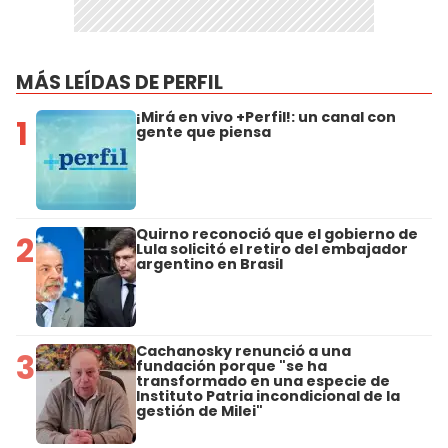
MÁS LEÍDAS DE PERFIL
¡Mirá en vivo +Perfil!: un canal con
1
gente que piensa
Quirno reconoció que el gobierno de
2
Lula solicitó el retiro del embajador
argentino en Brasil
Cachanosky renunció a una
3
fundación porque "se ha
transformado en una especie de
Instituto Patria incondicional de la
gestión de Milei"