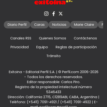
Diario Perfil
Caras
Noticias
Marie Claire
Fo
Canales RSS
Quienes Somos
Contáctenos
Privacidad
Equipo
Reglas de participación
Tránsito
Exitoina - Editorial Perfil S.A.
| © Perfil.com 2006-2026
- Todos los derechos reservados.
Editor responsable: Carlos Piro.
Registro de la propiedad intelectual número
5346433
Dirección:
California 2715
,
C1289ABI
,
CABA, Argentina
|
Teléfono:
(+5411) 7091-4921
/
(+5411) 7091-4922
| E-