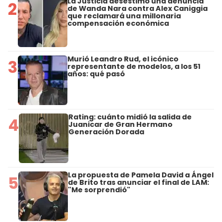
La Justicia desestimó una denuncia
2
de Wanda Nara contra Alex Caniggia
que reclamará una millonaria
compensación económica
Murió Leandro Rud, el icónico
3
representante de modelos, a los 51
años: qué pasó
Rating: cuánto midió la salida de
4
Juanicar de Gran Hermano
Generación Dorada
La propuesta de Pamela David a Ángel
5
de Brito tras anunciar el final de LAM:
"Me sorprendió"