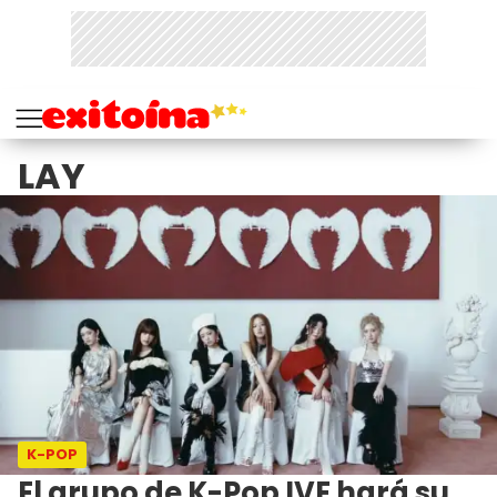
LAY
K-POP
El grupo de K-Pop IVE hará su