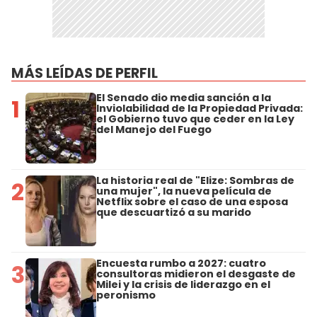
MÁS LEÍDAS DE PERFIL
El Senado dio media sanción a la
1
Inviolabilidad de la Propiedad Privada:
el Gobierno tuvo que ceder en la Ley
del Manejo del Fuego
La historia real de "Elize: Sombras de
2
una mujer", la nueva película de
Netflix sobre el caso de una esposa
que descuartizó a su marido
Encuesta rumbo a 2027: cuatro
3
consultoras midieron el desgaste de
Milei y la crisis de liderazgo en el
peronismo