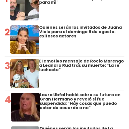
para mí"
Quiénes serán los invitados de Juana
2
Viale para el domingo 9 de agosto:
exitosos actores
El emotivo mensaje de Rocío Marengo
3
a Leandro Rud tras su muerte: "La re
luchaste"
Laura Ubfal habló sobre su futuro en
4
Gran Hermano y reveló si fue
suspendida: "Hay cosas que puedo
estar de acuerdo o no"
Quiénes serán los invitados de La