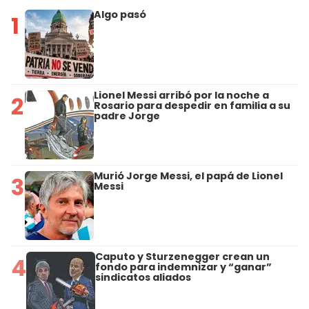
Algo pasó
1
Lionel Messi arribó por la noche a
2
Rosario para despedir en familia a su
padre Jorge
Murió Jorge Messi, el papá de Lionel
3
Messi
Caputo y Sturzenegger crean un
4
fondo para indemnizar y “ganar”
sindicatos aliados