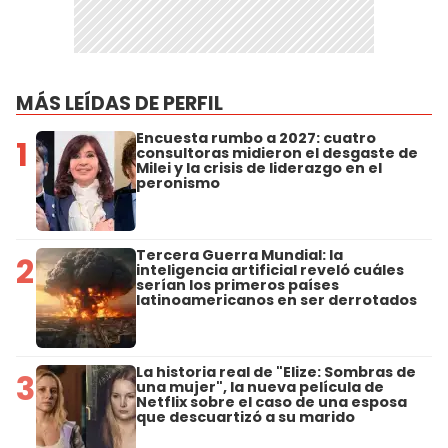
MÁS LEÍDAS DE PERFIL
Encuesta rumbo a 2027: cuatro
1
consultoras midieron el desgaste de
Milei y la crisis de liderazgo en el
peronismo
Tercera Guerra Mundial: la
2
inteligencia artificial reveló cuáles
serían los primeros países
latinoamericanos en ser derrotados
La historia real de "Elize: Sombras de
3
una mujer", la nueva película de
Netflix sobre el caso de una esposa
que descuartizó a su marido