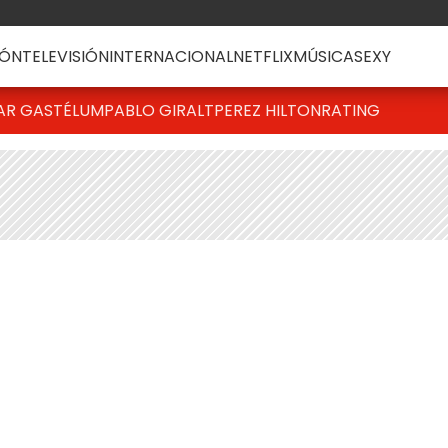
ÓN
TELEVISIÓN
INTERNACIONAL
NETFLIX
MÚSICA
SEXY
AR GASTÉLUM
PABLO GIRALT
PEREZ HILTON
RATING