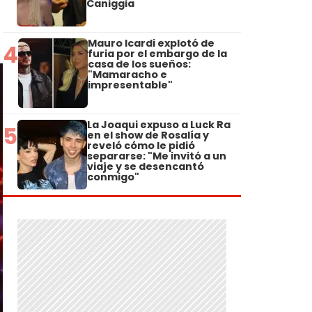
Caniggia
Mauro Icardi explotó de
4
furia por el embargo de la
casa de los sueños:
"Mamaracho e
impresentable"
La Joaqui expuso a Luck Ra
5
en el show de Rosalía y
reveló cómo le pidió
separarse: "Me invitó a un
viaje y se desencantó
conmigo"