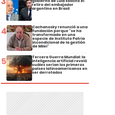
3
gobierno de Lula solicitó el
retiro del embajador
argentino en Brasil
Cachanosky renunció a una
4
fundación porque "se ha
transformado en una
especie de Instituto Patria
incondicional de la gestión
de Milei"
Tercera Guerra Mundial: la
5
inteligencia artificial reveló
cuáles serían los primeros
países latinoamericanos en
ser derrotados