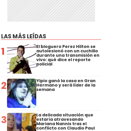
LAS MÁS LEÍDAS
El bloguero Perez Hilton se
1
autolesionó con un cuchillo
durante una transmisión en
vivo: qué dice el reporte
policial
Yipio ganó la casa en Gran
2
Hermano y será líder de la
semana
La delicada situación que
3
estaría atravesando
Mariana Nannis tras el
conflicto con Claudio Paul