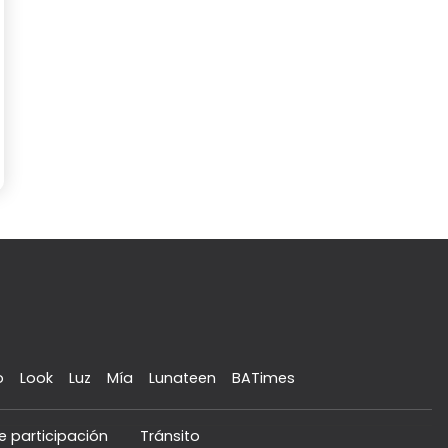
o
Look
Luz
Mía
Lunateen
BATimes
e participación
Tránsito