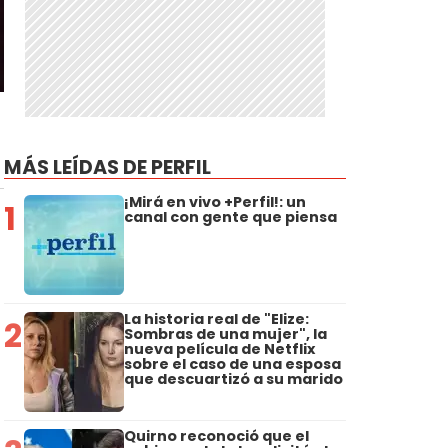
MÁS LEÍDAS DE PERFIL
¡Mirá en vivo +Perfil!: un
1
canal con gente que piensa
La historia real de "Elize:
2
Sombras de una mujer", la
nueva película de Netflix
sobre el caso de una esposa
que descuartizó a su marido
Quirno reconoció que el