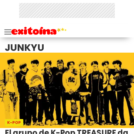
JUNKYU
K-POP
El grupo de K-Pop TREASURE da