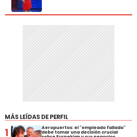
MÁS LEÍDAS DE PERFIL
Aeropuertos: el "empleado fallado"
1
debe tomar una decisión crucial
sobre Eurnekian y sus negocios