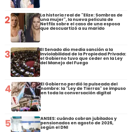
La historia real de "Elize: Sombras de
2
una mujer", la nueva película de
Netflix sobre el caso de una esposa
que descuartizó a su marido
El Senado dio media sanción a la
3
Inviolabilidad de la Propiedad Privada:
el Gobierno tuvo que ceder en la Ley
del Manejo del Fuego
El Gobierno perdió la pulseada del
4
nombre: la "Ley de Tierras" se impuso
en toda la conversación digital
ANSES: cuándo cobran jubilados y
5
pensionados en agosto de 2026,
según el DNI