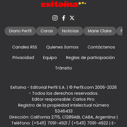
Diario Perfil
Caras
Noticias
Marie Claire
Fo
Canales RSS
Quienes Somos
Contáctenos
Privacidad
Equipo
Reglas de participación
Tránsito
Exitoina - Editorial Perfil S.A.
| © Perfil.com 2006-2026
- Todos los derechos reservados.
Editor responsable: Carlos Piro.
Registro de la propiedad intelectual número
5346433
Dirección:
California 2715
,
C1289ABI
,
CABA, Argentina
|
Teléfono:
(+5411) 7091-4921
/
(+5411) 7091-4922
| E-