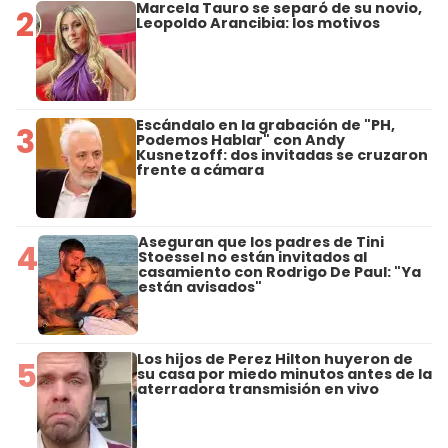
Marcela Tauro se separó de su novio,
2
Leopoldo Arancibia: los motivos
Escándalo en la grabación de "PH,
3
Podemos Hablar" con Andy
Kusnetzoff: dos invitadas se cruzaron
frente a cámara
Aseguran que los padres de Tini
4
Stoessel no están invitados al
casamiento con Rodrigo De Paul: "Ya
están avisados"
Los hijos de Perez Hilton huyeron de
5
su casa por miedo minutos antes de la
aterradora transmisión en vivo