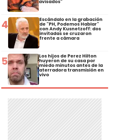
avisados"
Escándalo en la grabación
4
de "PH, Podemos Hablar"
con Andy Kusnetzoff: dos
invitadas se cruzaron
frente a cámara
Los hijos de Perez Hilton
5
huyeron de su casa por
miedo minutos antes de la
aterradora transmisión en
vivo