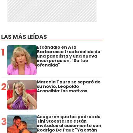
LAS MÁS LEÍDAS
Escándalo en A la
1
Barbarossa tras la salida de
una panelista y una nueva
incorporación: "Se fue
ofendida"
Marcela Tauro se separó de
2
su novio, Leopoldo
Arancibia: los motivos
Aseguran que los padres de
3
Tini Stoessel no están
invitados al casamiento con
Rodrigo De Paul: "Ya están