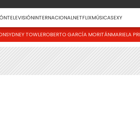
ÓN
TELEVISIÓN
INTERNACIONAL
NETFLIX
MÚSICA
SEXY
TON
SYDNEY TOWLE
ROBERTO GARCÍA MORITÁN
MARIELA PR