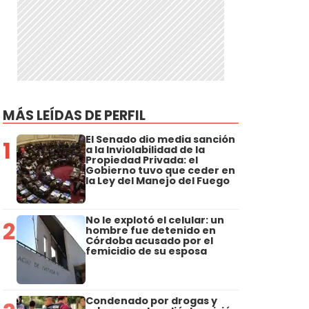
MÁS LEÍDAS DE PERFIL
El Senado dio media sanción
1
a la Inviolabilidad de la
Propiedad Privada: el
Gobierno tuvo que ceder en
la Ley del Manejo del Fuego
No le explotó el celular: un
2
hombre fue detenido en
Córdoba acusado por el
femicidio de su esposa
Condenado por drogas y