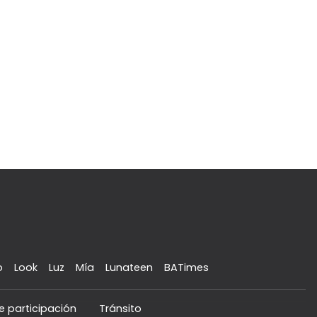
o
Look
Luz
Mía
Lunateen
BATimes
e participación
Tránsito