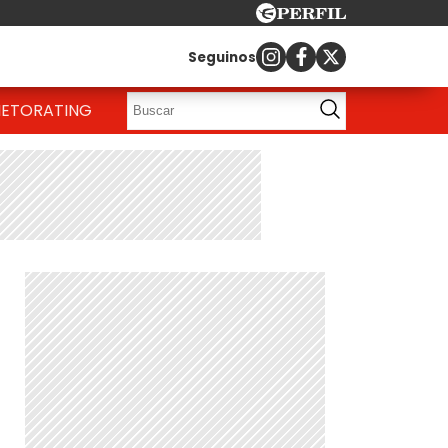
Seguinos
IETO
RATING