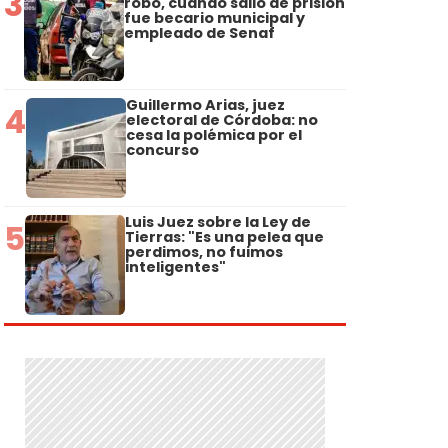
3
robo, cuando salió de prisión
fue becario municipal y
empleado de Senaf
Guillermo Arias, juez
4
electoral de Córdoba: no
cesa la polémica por el
concurso
Luis Juez sobre la Ley de
5
Tierras: "Es una pelea que
perdimos, no fuimos
inteligentes"