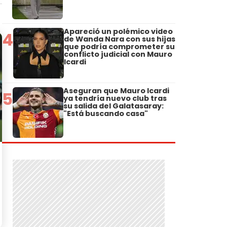
Apareció un polémico video
4
de Wanda Nara con sus hijas
que podría comprometer su
conflicto judicial con Mauro
Icardi
Aseguran que Mauro Icardi
5
ya tendría nuevo club tras
su salida del Galatasaray:
"Está buscando casa"