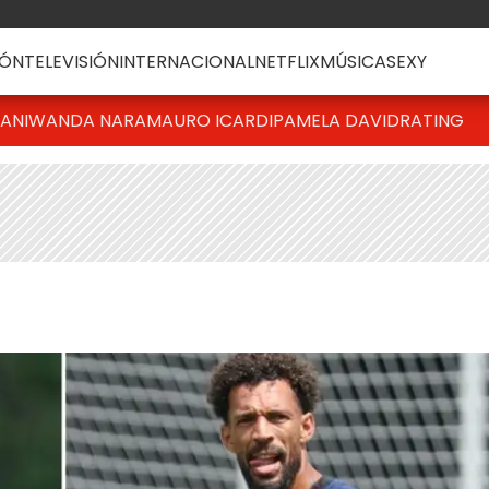
ÓN
TELEVISIÓN
INTERNACIONAL
NETFLIX
MÚSICA
SEXY
IANI
WANDA NARA
MAURO ICARDI
PAMELA DAVID
RATING