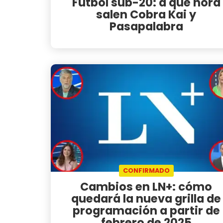
Fútbol sub-20: a qué hora
salen Cobra Kai y
Pasapalabra
CONFIRMADO
Cambios en LN+: cómo
quedará la nueva grilla de
programación a partir de
febrero de 2025