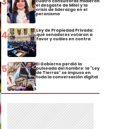
3
cuatro consultoras midieron
el desgaste de Milei y la
crisis de liderazgo en el
peronismo
Ley de Propiedad Privada:
4
qué senadores votaron a
favor y cuáles en contra
El Gobierno perdió la
5
pulseada del nombre: la "Ley
de Tierras" se impuso en
toda la conversación digital