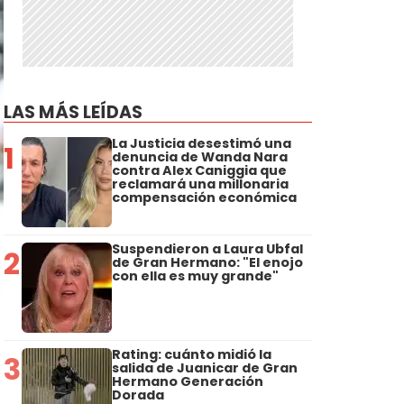
LAS MÁS LEÍDAS
La Justicia desestimó una
1
denuncia de Wanda Nara
contra Alex Caniggia que
reclamará una millonaria
compensación económica
Suspendieron a Laura Ubfal
2
de Gran Hermano: "El enojo
con ella es muy grande"
Rating: cuánto midió la
3
salida de Juanicar de Gran
Hermano Generación
Dorada