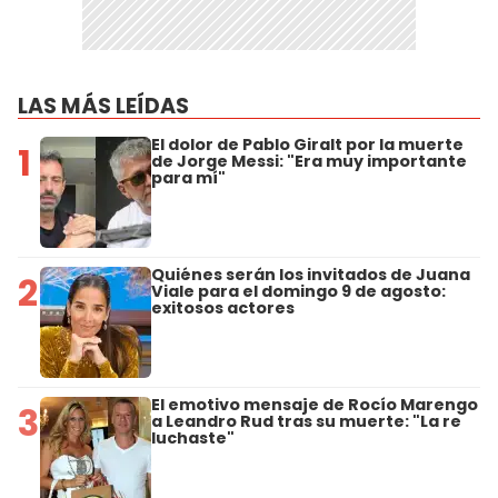
LAS MÁS LEÍDAS
El dolor de Pablo Giralt por la muerte
1
de Jorge Messi: "Era muy importante
para mí"
Quiénes serán los invitados de Juana
2
Viale para el domingo 9 de agosto:
exitosos actores
El emotivo mensaje de Rocío Marengo
3
a Leandro Rud tras su muerte: "La re
luchaste"