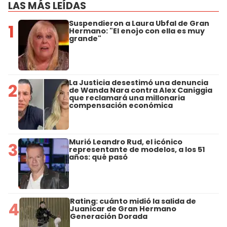
LAS MÁS LEÍDAS
Suspendieron a Laura Ubfal de Gran
1
Hermano: "El enojo con ella es muy
grande"
La Justicia desestimó una denuncia
2
de Wanda Nara contra Alex Caniggia
que reclamará una millonaria
compensación económica
Murió Leandro Rud, el icónico
3
representante de modelos, a los 51
años: qué pasó
Rating: cuánto midió la salida de
4
Juanicar de Gran Hermano
Generación Dorada