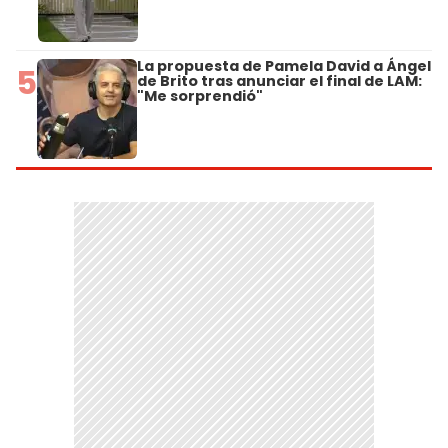
La propuesta de Pamela David a Ángel
5
de Brito tras anunciar el final de LAM:
"Me sorprendió"