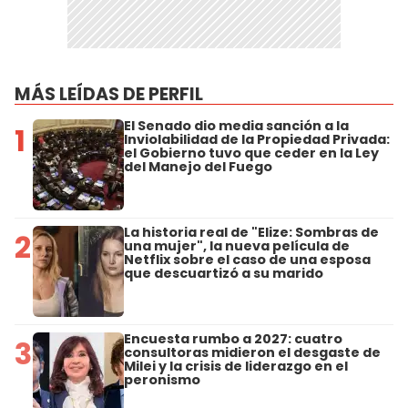
MÁS LEÍDAS DE PERFIL
El Senado dio media sanción a la
1
Inviolabilidad de la Propiedad Privada:
el Gobierno tuvo que ceder en la Ley
del Manejo del Fuego
La historia real de "Elize: Sombras de
2
una mujer", la nueva película de
Netflix sobre el caso de una esposa
que descuartizó a su marido
Encuesta rumbo a 2027: cuatro
3
consultoras midieron el desgaste de
Milei y la crisis de liderazgo en el
peronismo