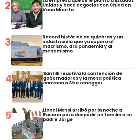
La empresa que se le plantó a Estados
2
Unidos y hace negocios con China en
Vaca Muerta
Récord histórico de quiebras y un
3
industricidio que ya supera al
macrismo, a la pandemia y al
menemismo
Santilli reactiva la contención de
4
gobernadores y la mesa política
convoca a Sturzenegger
Lionel Messi arribó por la noche a
5
Rosario para despedir en familia a su
padre Jorge