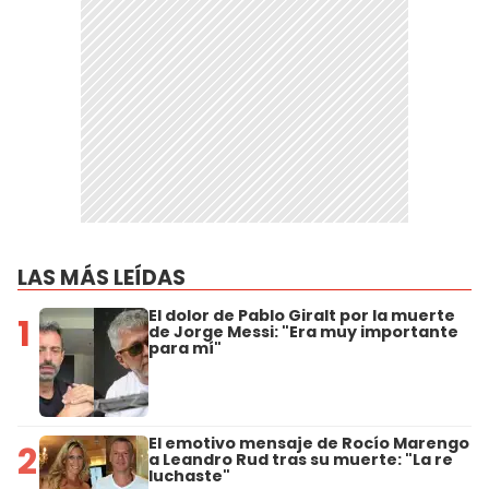
LAS MÁS LEÍDAS
El dolor de Pablo Giralt por la muerte
1
de Jorge Messi: "Era muy importante
para mí"
El emotivo mensaje de Rocío Marengo
2
a Leandro Rud tras su muerte: "La re
luchaste"