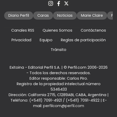
Diario Perfil
Caras
Noticias
Marie Claire
Fo
Canales RSS
Quienes Somos
Contáctenos
Privacidad
Equipo
Reglas de participación
Tránsito
Exitoina - Editorial Perfil S.A.
| © Perfil.com 2006-2026
- Todos los derechos reservados.
Editor responsable: Carlos Piro.
Registro de la propiedad intelectual número
5346433
Dirección:
California 2715
,
C1289ABI
,
CABA, Argentina
|
Teléfono:
(+5411) 7091-4921
/
(+5411) 7091-4922
| E-
mail:
perfilcom@perfil.com