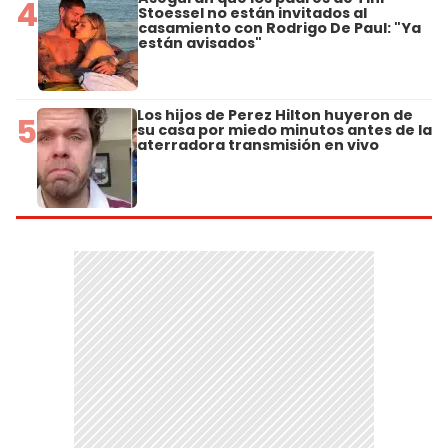
4
Stoessel no están invitados al
casamiento con Rodrigo De Paul: "Ya
están avisados"
Los hijos de Perez Hilton huyeron de
5
su casa por miedo minutos antes de la
aterradora transmisión en vivo