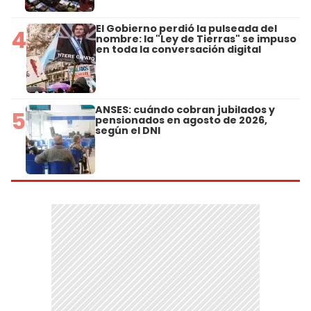
El Gobierno perdió la pulseada del
4
nombre: la "Ley de Tierras" se impuso
en toda la conversación digital
ANSES: cuándo cobran jubilados y
5
pensionados en agosto de 2026,
según el DNI