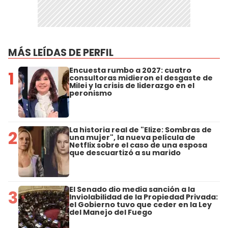
MÁS LEÍDAS DE PERFIL
Encuesta rumbo a 2027: cuatro
1
consultoras midieron el desgaste de
Milei y la crisis de liderazgo en el
peronismo
La historia real de "Elize: Sombras de
2
una mujer", la nueva película de
Netflix sobre el caso de una esposa
que descuartizó a su marido
El Senado dio media sanción a la
3
Inviolabilidad de la Propiedad Privada:
el Gobierno tuvo que ceder en la Ley
del Manejo del Fuego