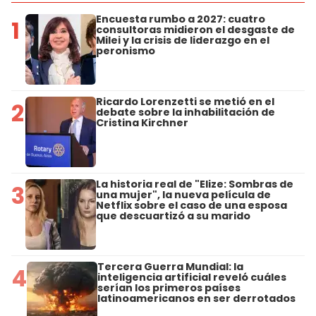
Encuesta rumbo a 2027: cuatro
1
consultoras midieron el desgaste de
Milei y la crisis de liderazgo en el
peronismo
Ricardo Lorenzetti se metió en el
2
debate sobre la inhabilitación de
Cristina Kirchner
La historia real de "Elize: Sombras de
3
una mujer", la nueva película de
Netflix sobre el caso de una esposa
que descuartizó a su marido
Tercera Guerra Mundial: la
4
inteligencia artificial reveló cuáles
serían los primeros países
latinoamericanos en ser derrotados