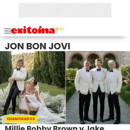
JON BON JOVI
ENAMORADOS
Millie Bobby Brown y Jake