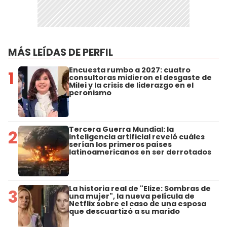
MÁS LEÍDAS DE PERFIL
Encuesta rumbo a 2027: cuatro
1
consultoras midieron el desgaste de
Milei y la crisis de liderazgo en el
peronismo
Tercera Guerra Mundial: la
2
inteligencia artificial reveló cuáles
serían los primeros países
latinoamericanos en ser derrotados
La historia real de "Elize: Sombras de
3
una mujer", la nueva película de
Netflix sobre el caso de una esposa
que descuartizó a su marido