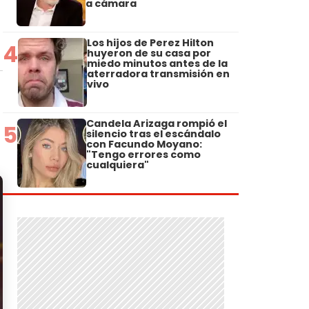
a cámara
Los hijos de Perez Hilton
4
huyeron de su casa por
miedo minutos antes de la
aterradora transmisión en
vivo
Candela Arizaga rompió el
5
silencio tras el escándalo
con Facundo Moyano:
"Tengo errores como
cualquiera"