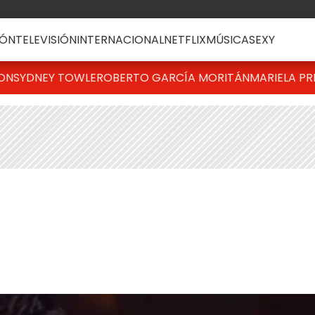
ÓN
TELEVISIÓN
INTERNACIONAL
NETFLIX
MÚSICA
SEXY
TON
SYDNEY TOWLE
ROBERTO GARCÍA MORITÁN
MARIELA PR