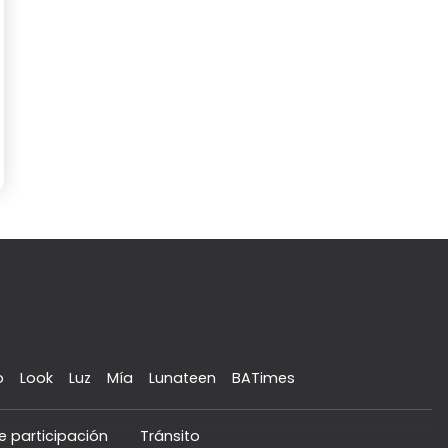
o
Look
Luz
Mía
Lunateen
BATimes
e participación
Tránsito