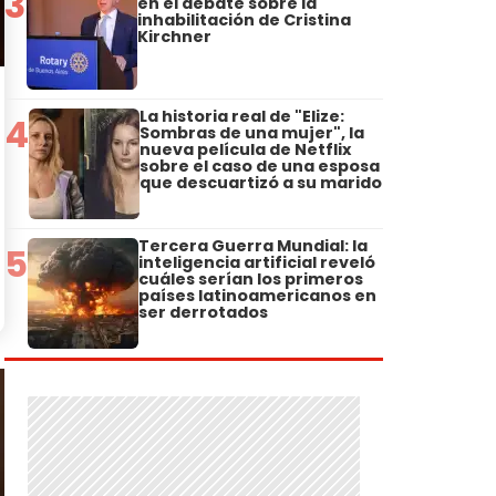
3
en el debate sobre la
inhabilitación de Cristina
Kirchner
La historia real de "Elize:
4
Sombras de una mujer", la
nueva película de Netflix
sobre el caso de una esposa
que descuartizó a su marido
Tercera Guerra Mundial: la
5
inteligencia artificial reveló
cuáles serían los primeros
países latinoamericanos en
ser derrotados