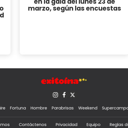
en la gala del lunes 23 de
o
marzo, según las encuestas
ed
ire
Fortuna
Hombre
Parabrisas
Weekend
Supercamp
omos
Contáctenos
Privacidad
Equipo
Reglas d