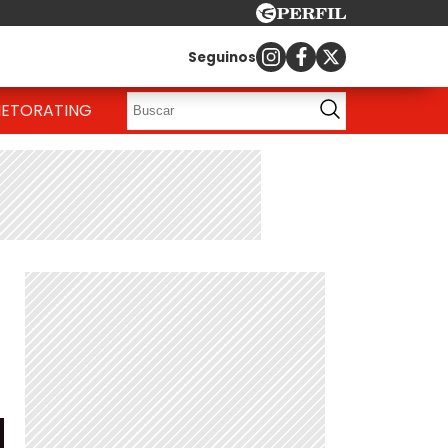
Seguinos
IETO
RATING