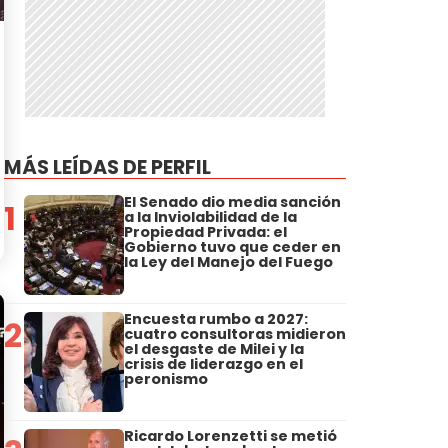
MÁS LEÍDAS DE PERFIL
El Senado dio media sanción
1
a la Inviolabilidad de la
Propiedad Privada: el
Gobierno tuvo que ceder en
la Ley del Manejo del Fuego
Encuesta rumbo a 2027:
2
cuatro consultoras midieron
el desgaste de Milei y la
crisis de liderazgo en el
peronismo
Ricardo Lorenzetti se metió