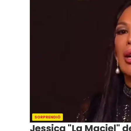
SORPRENDIÓ
Jessica "La Maciel" d