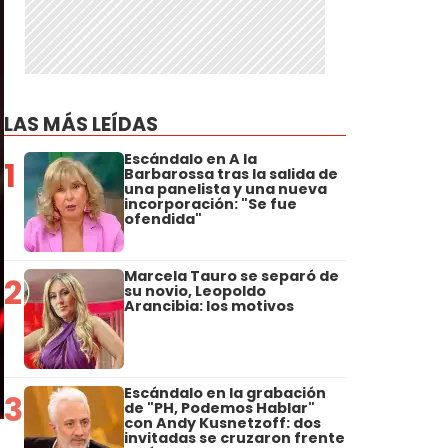
LAS MÁS LEÍDAS
Escándalo en A la
1
Barbarossa tras la salida de
una panelista y una nueva
incorporación: "Se fue
ofendida"
Marcela Tauro se separó de
2
su novio, Leopoldo
Arancibia: los motivos
Escándalo en la grabación
3
de "PH, Podemos Hablar"
con Andy Kusnetzoff: dos
invitadas se cruzaron frente