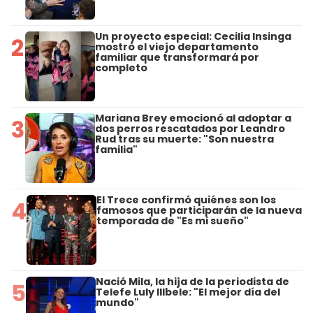
Un proyecto especial: Cecilia Insinga
2
mostró el viejo departamento
familiar que transformará por
completo
Mariana Brey emocionó al adoptar a
3
dos perros rescatados por Leandro
Rud tras su muerte: "Son nuestra
familia"
El Trece confirmó quiénes son los
4
famosos que participarán de la nueva
temporada de "Es mi sueño"
Nació Mila, la hija de la periodista de
5
Telefe Luly Illbele: "El mejor día del
mundo"