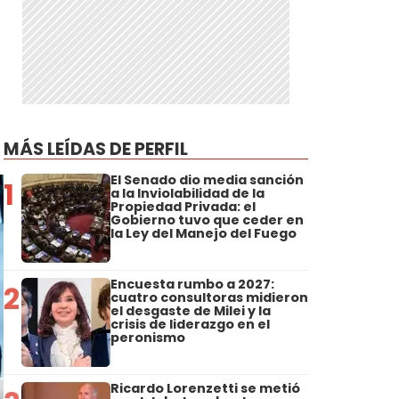
MÁS LEÍDAS DE PERFIL
El Senado dio media sanción
1
a la Inviolabilidad de la
Propiedad Privada: el
Gobierno tuvo que ceder en
la Ley del Manejo del Fuego
Encuesta rumbo a 2027:
2
cuatro consultoras midieron
el desgaste de Milei y la
crisis de liderazgo en el
peronismo
Ricardo Lorenzetti se metió