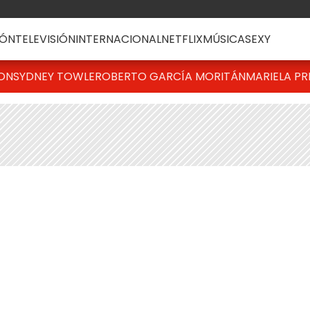
ÓN
TELEVISIÓN
INTERNACIONAL
NETFLIX
MÚSICA
SEXY
TON
SYDNEY TOWLE
ROBERTO GARCÍA MORITÁN
MARIELA PR