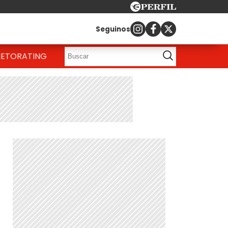
Seguinos
IETO
RATING