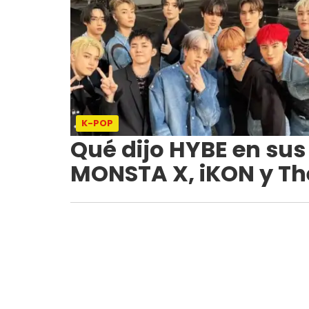
K-POP
Qué dijo HYBE en sus
MONSTA X, iKON y Th