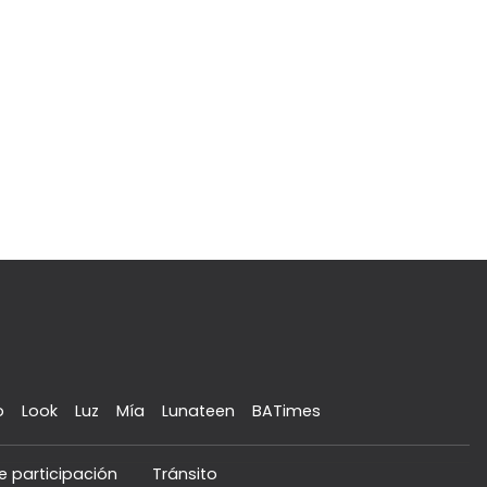
o
Look
Luz
Mía
Lunateen
BATimes
e participación
Tránsito