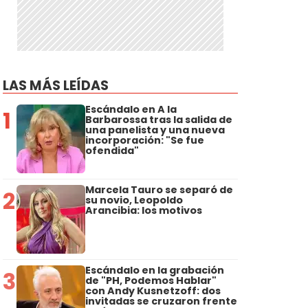
LAS MÁS LEÍDAS
Escándalo en A la
1
Barbarossa tras la salida de
una panelista y una nueva
incorporación: "Se fue
ofendida"
Marcela Tauro se separó de
2
su novio, Leopoldo
Arancibia: los motivos
Escándalo en la grabación
3
de "PH, Podemos Hablar"
con Andy Kusnetzoff: dos
invitadas se cruzaron frente