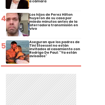
a cámara
Los hijos de Perez Hilton
4
huyeron de su casa por
miedo minutos antes de la
aterradora transmisión en
vivo
Aseguran que los padres de
5
Tini Stoessel no están
invitados al casamiento con
Rodrigo De Paul: "Ya están
avisados"