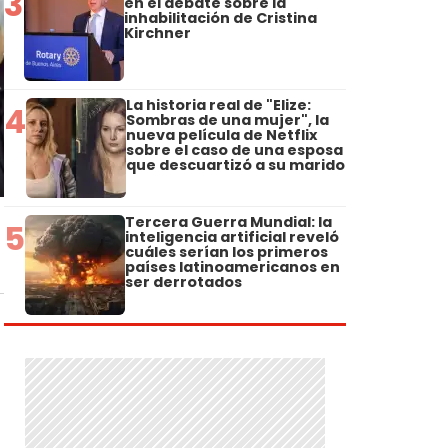
3
en el debate sobre la
inhabilitación de Cristina
Kirchner
La historia real de "Elize:
4
Sombras de una mujer", la
nueva película de Netflix
sobre el caso de una esposa
que descuartizó a su marido
Tercera Guerra Mundial: la
5
inteligencia artificial reveló
cuáles serían los primeros
países latinoamericanos en
ser derrotados