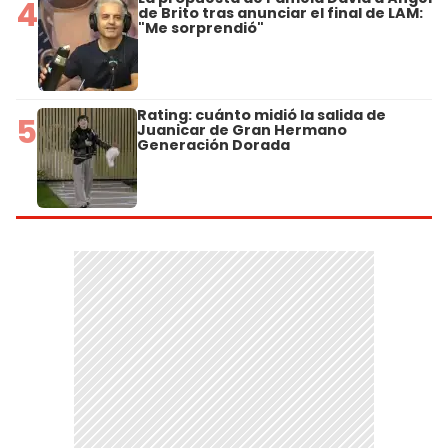
4
de Brito tras anunciar el final de LAM:
"Me sorprendió"
Rating: cuánto midió la salida de
5
Juanicar de Gran Hermano
Generación Dorada