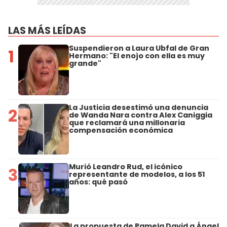
LAS MÁS LEÍDAS
Suspendieron a Laura Ubfal de Gran
1
Hermano: "El enojo con ella es muy
grande"
La Justicia desestimó una denuncia
2
de Wanda Nara contra Alex Caniggia
que reclamará una millonaria
compensación económica
Murió Leandro Rud, el icónico
3
representante de modelos, a los 51
años: qué pasó
La propuesta de Pamela David a Ángel