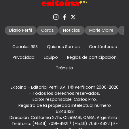
Diario Perfil
Caras
Noticias
Marie Claire
Fo
Canales RSS
Quienes Somos
Contáctenos
Privacidad
Equipo
Reglas de participación
Tránsito
Exitoina - Editorial Perfil S.A.
| © Perfil.com 2006-2026
- Todos los derechos reservados.
Editor responsable: Carlos Piro.
Registro de la propiedad intelectual número
5346433
Dirección:
California 2715
,
C1289ABI
,
CABA, Argentina
|
Teléfono:
(+5411) 7091-4921
/
(+5411) 7091-4922
| E-