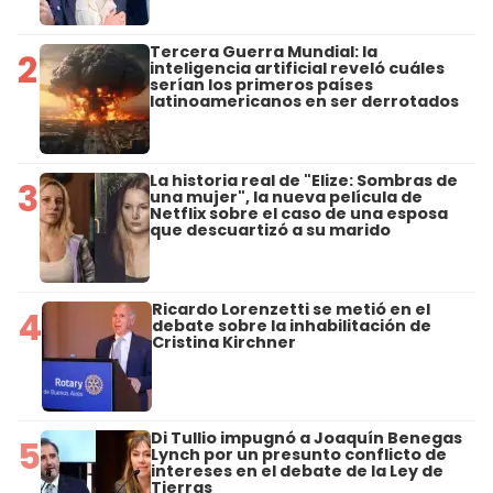
Tercera Guerra Mundial: la
2
inteligencia artificial reveló cuáles
serían los primeros países
latinoamericanos en ser derrotados
La historia real de "Elize: Sombras de
3
una mujer", la nueva película de
Netflix sobre el caso de una esposa
que descuartizó a su marido
Ricardo Lorenzetti se metió en el
4
debate sobre la inhabilitación de
Cristina Kirchner
Di Tullio impugnó a Joaquín Benegas
5
Lynch por un presunto conflicto de
intereses en el debate de la Ley de
Tierras