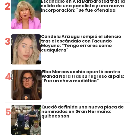
Escándalo en A la Barbarossa tras la
2
salida de una panelista y una nueva
incorporación: "Se fue ofendida"
Candela Arizaga rompió el silencio
3
tras el escándalo con Facundo
Moyano: "Tengo errores como
cualquiera"
Elba Marcovecchio apuntó contra
4
Wanda Nara tras su regreso al país:
"Fue un show mediático"
Quedó definida una nueva placa de
5
nominados en Gran Hermano:
quiénes son