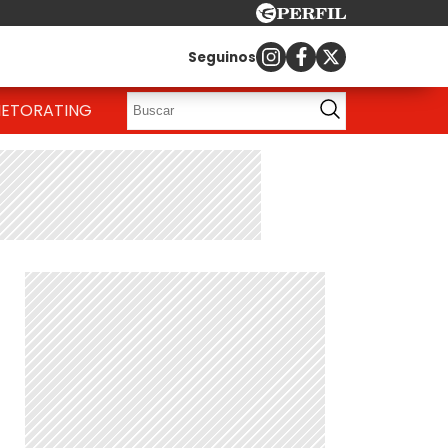
Seguinos
IETO
RATING