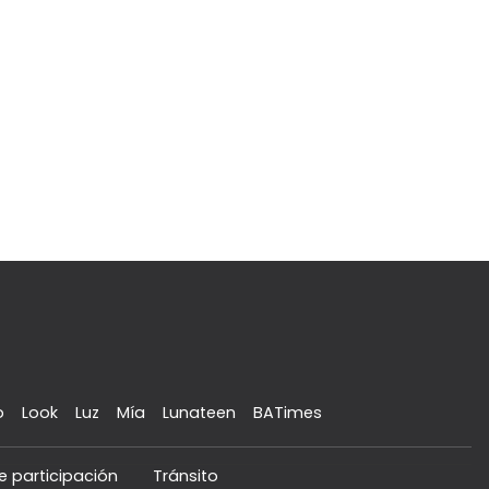
o
Look
Luz
Mía
Lunateen
BATimes
e participación
Tránsito