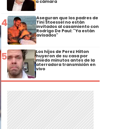
a cámara
Aseguran que los padres de
4
Tini Stoessel no están
invitados al casamiento con
Rodrigo De Paul: "Ya están
avisados"
Los hijos de Perez Hilton
5
huyeron de su casa por
miedo minutos antes de la
aterradora transmisión en
vivo