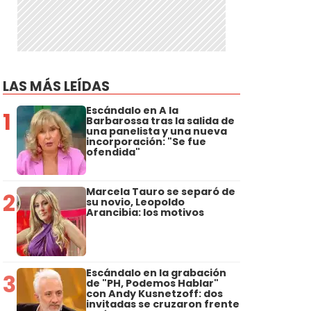
LAS MÁS LEÍDAS
Escándalo en A la
1
Barbarossa tras la salida de
una panelista y una nueva
incorporación: "Se fue
ofendida"
Marcela Tauro se separó de
2
su novio, Leopoldo
Arancibia: los motivos
Escándalo en la grabación
3
de "PH, Podemos Hablar"
con Andy Kusnetzoff: dos
invitadas se cruzaron frente