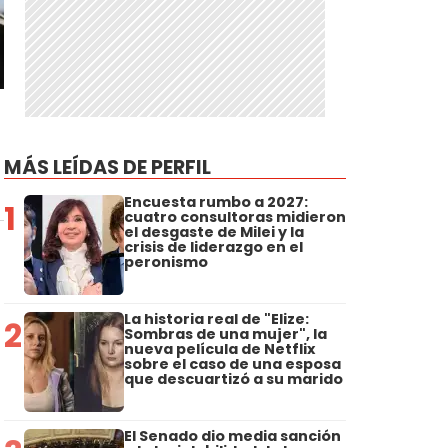
MÁS LEÍDAS DE PERFIL
Encuesta rumbo a 2027:
1
cuatro consultoras midieron
el desgaste de Milei y la
crisis de liderazgo en el
peronismo
La historia real de "Elize:
2
Sombras de una mujer", la
nueva película de Netflix
sobre el caso de una esposa
que descuartizó a su marido
El Senado dio media sanción