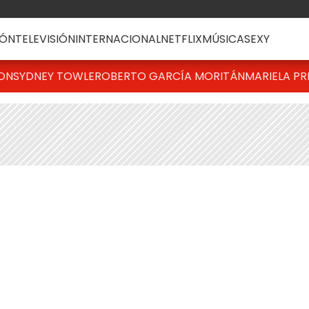
ÓN
TELEVISIÓN
INTERNACIONAL
NETFLIX
MÚSICA
SEXY
TON
SYDNEY TOWLE
ROBERTO GARCÍA MORITÁN
MARIELA PR