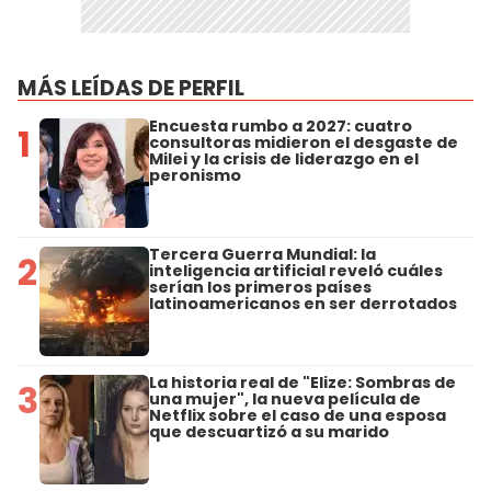
MÁS LEÍDAS DE PERFIL
Encuesta rumbo a 2027: cuatro
1
consultoras midieron el desgaste de
Milei y la crisis de liderazgo en el
peronismo
Tercera Guerra Mundial: la
2
inteligencia artificial reveló cuáles
serían los primeros países
latinoamericanos en ser derrotados
La historia real de "Elize: Sombras de
3
una mujer", la nueva película de
Netflix sobre el caso de una esposa
que descuartizó a su marido