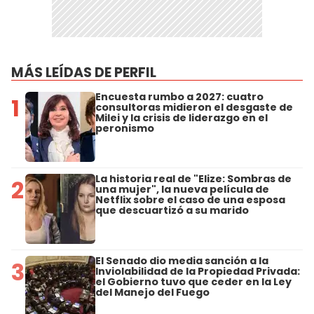
MÁS LEÍDAS DE PERFIL
Encuesta rumbo a 2027: cuatro
1
consultoras midieron el desgaste de
Milei y la crisis de liderazgo en el
peronismo
La historia real de "Elize: Sombras de
2
una mujer", la nueva película de
Netflix sobre el caso de una esposa
que descuartizó a su marido
El Senado dio media sanción a la
3
Inviolabilidad de la Propiedad Privada:
el Gobierno tuvo que ceder en la Ley
del Manejo del Fuego