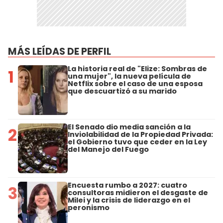
MÁS LEÍDAS DE PERFIL
La historia real de "Elize: Sombras de
1
una mujer", la nueva película de
Netflix sobre el caso de una esposa
que descuartizó a su marido
El Senado dio media sanción a la
2
Inviolabilidad de la Propiedad Privada:
el Gobierno tuvo que ceder en la Ley
del Manejo del Fuego
Encuesta rumbo a 2027: cuatro
3
consultoras midieron el desgaste de
Milei y la crisis de liderazgo en el
peronismo