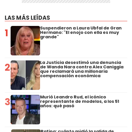
LAS MÁS LEÍDAS
Suspendieron a Laura Ubfal de Gran
1
Hermano: "El enojo con ella es muy
grande"
La Justicia desestimó una denuncia
2
de Wanda Nara contra Alex Caniggia
que reclamará una millonaria
compensación económica
Murió Leandro Rud, el icónico
3
representante de modelos, a los 51
años: qué pasó
Rating: cuánto midió la salida de