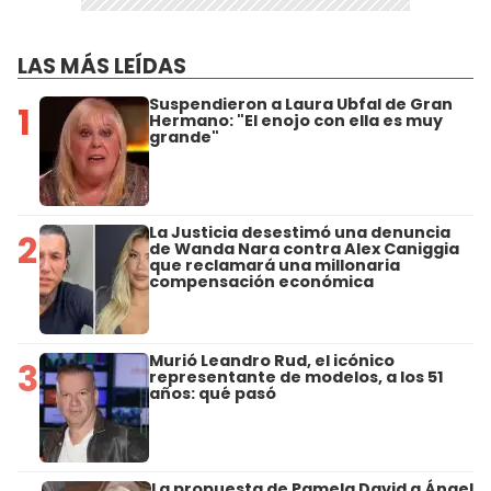
LAS MÁS LEÍDAS
Suspendieron a Laura Ubfal de Gran
1
Hermano: "El enojo con ella es muy
grande"
La Justicia desestimó una denuncia
2
de Wanda Nara contra Alex Caniggia
que reclamará una millonaria
compensación económica
Murió Leandro Rud, el icónico
3
representante de modelos, a los 51
años: qué pasó
La propuesta de Pamela David a Ángel