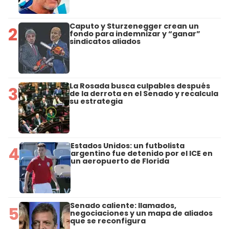
Caputo y Sturzenegger crean un
2
fondo para indemnizar y “ganar”
sindicatos aliados
La Rosada busca culpables después
3
de la derrota en el Senado y recalcula
su estrategia
Estados Unidos: un futbolista
4
argentino fue detenido por el ICE en
un aeropuerto de Florida
Senado caliente: llamados,
5
negociaciones y un mapa de aliados
que se reconfigura