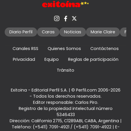
Diario Perfil
Caras
Noticias
Marie Claire
Fo
Canales RSS
Quienes Somos
Contáctenos
Privacidad
Equipo
Reglas de participación
Tránsito
Exitoina - Editorial Perfil S.A.
| © Perfil.com 2006-2026
- Todos los derechos reservados.
Editor responsable: Carlos Piro.
Registro de la propiedad intelectual número
5346433
Dirección:
California 2715
,
C1289ABI
,
CABA, Argentina
|
Teléfono:
(+5411) 7091-4921
/
(+5411) 7091-4922
| E-