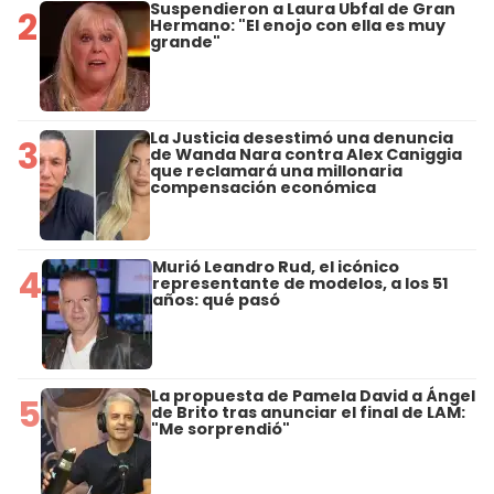
Suspendieron a Laura Ubfal de Gran
2
Hermano: "El enojo con ella es muy
grande"
La Justicia desestimó una denuncia
3
de Wanda Nara contra Alex Caniggia
que reclamará una millonaria
compensación económica
Murió Leandro Rud, el icónico
4
representante de modelos, a los 51
años: qué pasó
La propuesta de Pamela David a Ángel
5
de Brito tras anunciar el final de LAM:
"Me sorprendió"