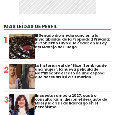
MÁS LEÍDAS DE PERFIL
El Senado dio media sanción a la
1
Inviolabilidad de la Propiedad Privada:
el Gobierno tuvo que ceder en la Ley
del Manejo del Fuego
La historia real de "Elize: Sombras de
2
una mujer", la nueva película de
Netflix sobre el caso de una esposa
que descuartizó a su marido
Encuesta rumbo a 2027: cuatro
3
consultoras midieron el desgaste de
Milei y la crisis de liderazgo en el
peronismo