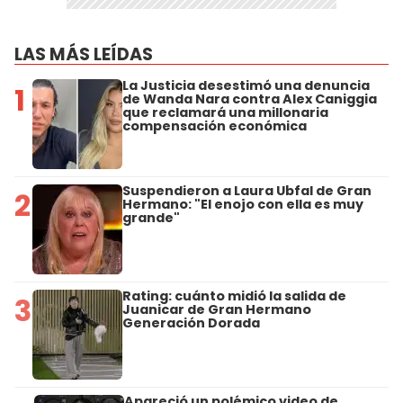
LAS MÁS LEÍDAS
La Justicia desestimó una denuncia
1
de Wanda Nara contra Alex Caniggia
que reclamará una millonaria
compensación económica
Suspendieron a Laura Ubfal de Gran
2
Hermano: "El enojo con ella es muy
grande"
Rating: cuánto midió la salida de
3
Juanicar de Gran Hermano
Generación Dorada
Apareció un polémico video de