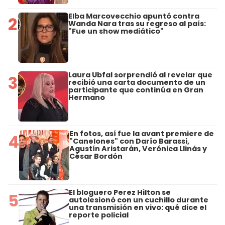
Elba Marcovecchio apuntó contra
2
Wanda Nara tras su regreso al país:
"Fue un show mediático"
Laura Ubfal sorprendió al revelar que
3
recibió una carta documento de un
participante que continúa en Gran
Hermano
En fotos, así fue la avant premiere de
4
"Canelones" con Darío Barassi,
Agustín Aristarán, Verónica Llinás y
César Bordón
El bloguero Perez Hilton se
5
autolesionó con un cuchillo durante
una transmisión en vivo: qué dice el
reporte policial