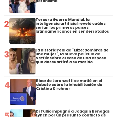
peronismo
Tercera Guerra Mundial: la
2
inteligencia artificial reveló cuáles
serían los primeros países
latinoamericanos en ser derrotados
La historia real de "Elize: Sombras de
3
una mujer", la nueva película de
Netflix sobre el caso de una esposa
que descuartizó a su marido
Ricardo Lorenzetti se metió en el
4
debate sobre la inhabilitación de
Cristina Kirchner
Di Tullio impugnó a Joaquín Benegas
5
Lynch por un presunto conflicto de