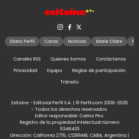
Diario Perfil
Caras
Noticias
Marie Claire
Fo
Canales RSS
Quienes Somos
Contáctenos
Privacidad
Equipo
Reglas de participación
Tránsito
Exitoina - Editorial Perfil S.A.
| © Perfil.com 2006-2026
- Todos los derechos reservados.
Editor responsable: Carlos Piro.
Registro de la propiedad intelectual número
5346433
Dirección:
California 2715
,
C1289ABI
,
CABA, Argentina
|