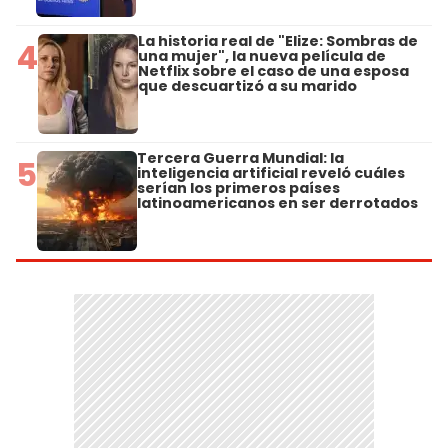
La historia real de "Elize: Sombras de
4
una mujer", la nueva película de
Netflix sobre el caso de una esposa
que descuartizó a su marido
Tercera Guerra Mundial: la
5
inteligencia artificial reveló cuáles
serían los primeros países
latinoamericanos en ser derrotados