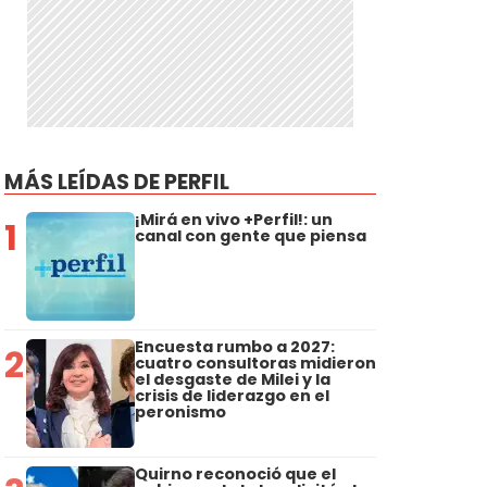
MÁS LEÍDAS DE PERFIL
¡Mirá en vivo +Perfil!: un
1
canal con gente que piensa
Encuesta rumbo a 2027:
2
cuatro consultoras midieron
el desgaste de Milei y la
crisis de liderazgo en el
peronismo
Quirno reconoció que el