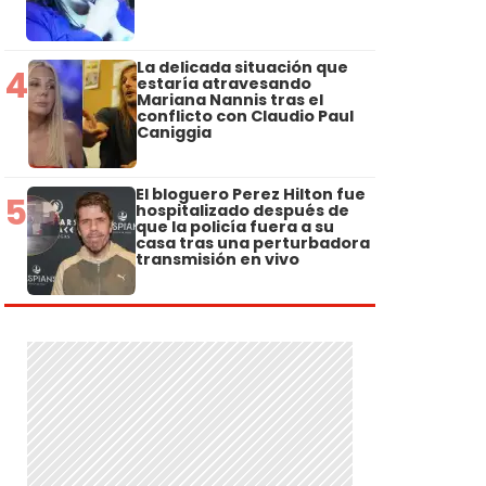
La delicada situación que
4
estaría atravesando
Mariana Nannis tras el
conflicto con Claudio Paul
Caniggia
El bloguero Perez Hilton fue
5
hospitalizado después de
que la policía fuera a su
casa tras una perturbadora
transmisión en vivo