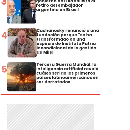
3
gobierno de Lula solicitó el
retiro del embajador
argentino en Brasil
Cachanosky renunció a una
4
fundación porque "se ha
transformado en una
especie de Instituto Patria
incondicional de la gestión
de Milei"
Tercera Guerra Mundial: la
5
inteligencia artificial reveló
cuáles serían los primeros
países latinoamericanos en
ser derrotados