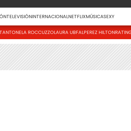
ÓN
TELEVISIÓN
INTERNACIONAL
NETFLIX
MÚSICA
SEXY
T
ANTONELA ROCCUZZO
LAURA UBFAL
PEREZ HILTON
RATIN