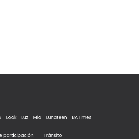
o
Look
Luz
Mía
Lunateen
BATimes
e participación
Tránsito