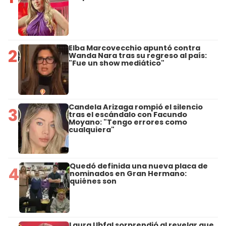
Elba Marcovecchio apuntó contra
2
Wanda Nara tras su regreso al país:
"Fue un show mediático"
Candela Arizaga rompió el silencio
3
tras el escándalo con Facundo
Moyano: "Tengo errores como
cualquiera"
Quedó definida una nueva placa de
4
nominados en Gran Hermano:
quiénes son
Laura Ubfal sorprendió al revelar que