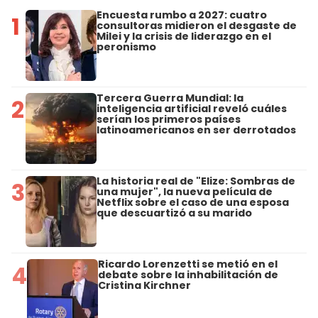
Encuesta rumbo a 2027: cuatro
1
consultoras midieron el desgaste de
Milei y la crisis de liderazgo en el
peronismo
Tercera Guerra Mundial: la
2
inteligencia artificial reveló cuáles
serían los primeros países
latinoamericanos en ser derrotados
La historia real de "Elize: Sombras de
3
una mujer", la nueva película de
Netflix sobre el caso de una esposa
que descuartizó a su marido
Ricardo Lorenzetti se metió en el
4
debate sobre la inhabilitación de
Cristina Kirchner