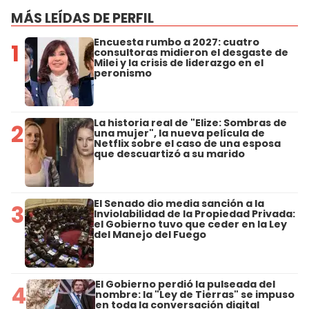
MÁS LEÍDAS DE PERFIL
Encuesta rumbo a 2027: cuatro
1
consultoras midieron el desgaste de
Milei y la crisis de liderazgo en el
peronismo
La historia real de "Elize: Sombras de
2
una mujer", la nueva película de
Netflix sobre el caso de una esposa
que descuartizó a su marido
El Senado dio media sanción a la
3
Inviolabilidad de la Propiedad Privada:
el Gobierno tuvo que ceder en la Ley
del Manejo del Fuego
El Gobierno perdió la pulseada del
4
nombre: la "Ley de Tierras" se impuso
en toda la conversación digital