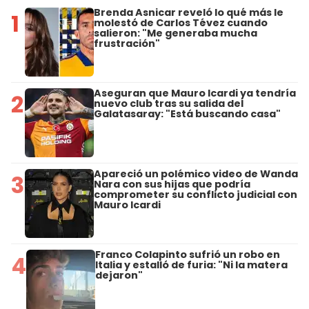
Brenda Asnicar reveló lo qué más le
1
molestó de Carlos Tévez cuando
salieron: "Me generaba mucha
frustración"
Aseguran que Mauro Icardi ya tendría
2
nuevo club tras su salida del
Galatasaray: "Está buscando casa"
Apareció un polémico video de Wanda
3
Nara con sus hijas que podría
comprometer su conflicto judicial con
Mauro Icardi
Franco Colapinto sufrió un robo en
4
Italia y estalló de furia: "Ni la matera
dejaron"