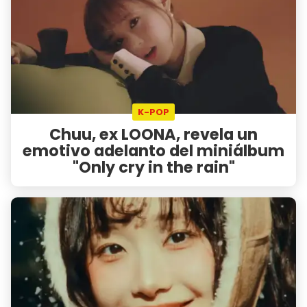
K-POP
Chuu, ex LOONA, revela un
emotivo adelanto del miniálbum
"Only cry in the rain"