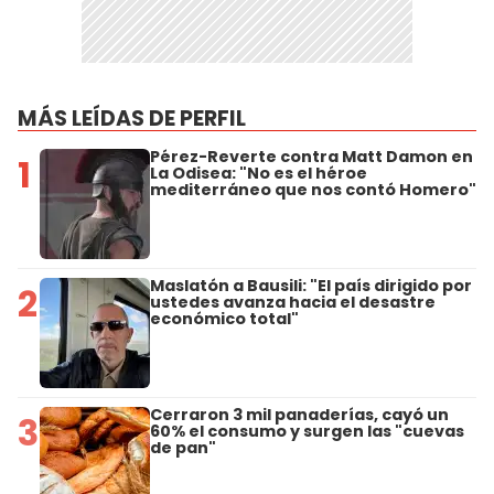
MÁS LEÍDAS DE PERFIL
Pérez-Reverte contra Matt Damon en
1
La Odisea: "No es el héroe
mediterráneo que nos contó Homero"
Maslatón a Bausili: "El país dirigido por
2
ustedes avanza hacia el desastre
económico total"
Cerraron 3 mil panaderías, cayó un
3
60% el consumo y surgen las "cuevas
de pan"