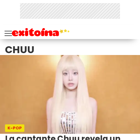
CHUU
K-POP
La cantante Chuu revela un