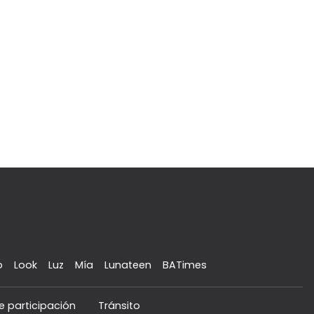
o
Look
Luz
Mía
Lunateen
BATimes
e participación
Tránsito