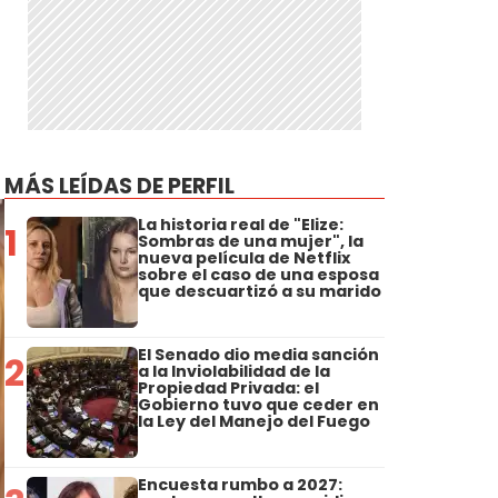
MÁS LEÍDAS DE PERFIL
La historia real de "Elize:
1
Sombras de una mujer", la
nueva película de Netflix
sobre el caso de una esposa
que descuartizó a su marido
El Senado dio media sanción
2
a la Inviolabilidad de la
Propiedad Privada: el
Gobierno tuvo que ceder en
la Ley del Manejo del Fuego
Encuesta rumbo a 2027: