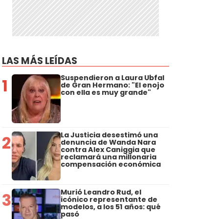
LAS MÁS LEÍDAS
Suspendieron a Laura Ubfal
1
de Gran Hermano: "El enojo
con ella es muy grande"
La Justicia desestimó una
2
denuncia de Wanda Nara
contra Alex Caniggia que
reclamará una millonaria
compensación económica
Murió Leandro Rud, el
3
icónico representante de
modelos, a los 51 años: qué
pasó