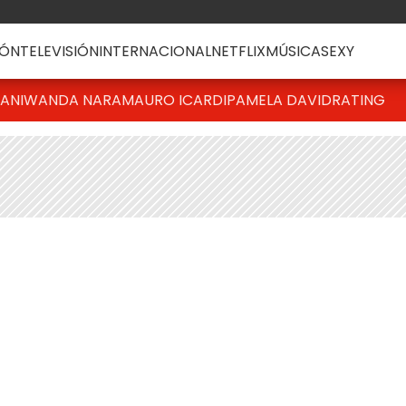
ÓN
TELEVISIÓN
INTERNACIONAL
NETFLIX
MÚSICA
SEXY
IANI
WANDA NARA
MAURO ICARDI
PAMELA DAVID
RATING