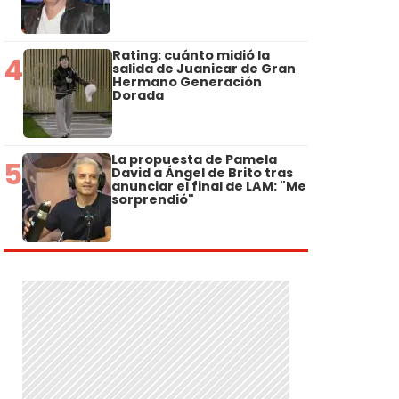
Rating: cuánto midió la
4
salida de Juanicar de Gran
Hermano Generación
Dorada
La propuesta de Pamela
5
David a Ángel de Brito tras
anunciar el final de LAM: "Me
sorprendió"