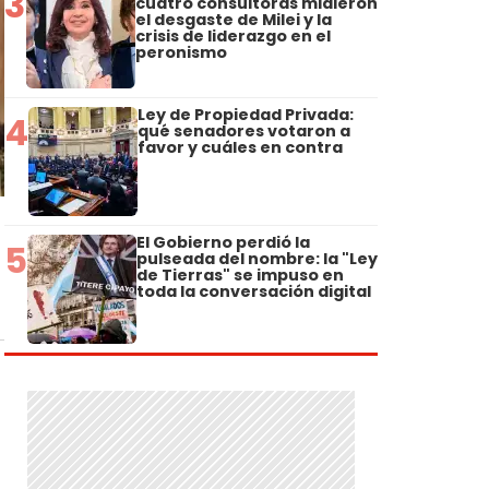
3
cuatro consultoras midieron
el desgaste de Milei y la
crisis de liderazgo en el
peronismo
Ley de Propiedad Privada:
4
qué senadores votaron a
favor y cuáles en contra
u
El Gobierno perdió la
5
pulseada del nombre: la "Ley
de Tierras" se impuso en
toda la conversación digital