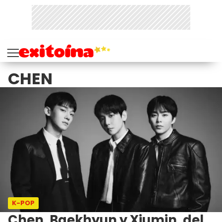
CHEN
K-POP
Chen, Baekhyun y Xiumin, del