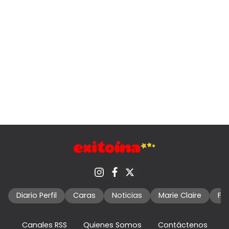
Diario Perfil
Caras
Noticias
Marie Claire
Fo
Canales RSS
Quienes Somos
Contáctenos