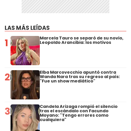
LAS MÁS LEÍDAS
Marcela Tauro se separó de su novio,
1
Leopoldo Arancibia: los motivos
Elba Marcovecchio apuntó contra
2
Wanda Nara tras su regreso al país:
"Fue un show mediático"
Candela Arizaga rompió el silencio
3
tras el escándalo con Facundo
Moyano: "Tengo errores como
cualquiera"