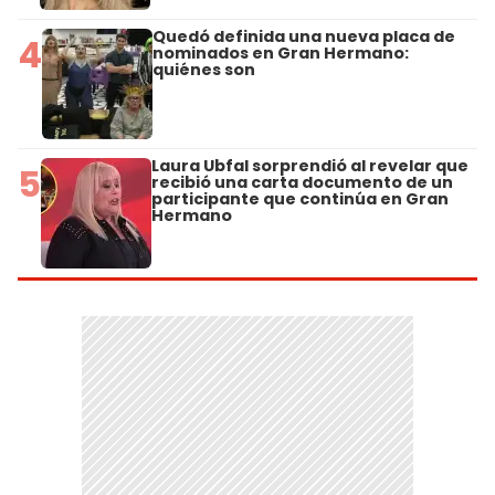
Quedó definida una nueva placa de
4
nominados en Gran Hermano:
quiénes son
Laura Ubfal sorprendió al revelar que
5
recibió una carta documento de un
participante que continúa en Gran
Hermano