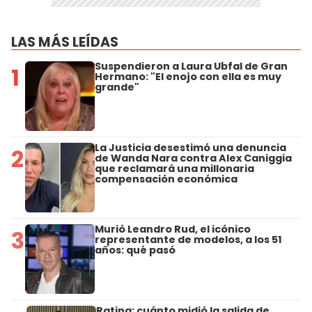
LAS MÁS LEÍDAS
Suspendieron a Laura Ubfal de Gran
1
Hermano: "El enojo con ella es muy
grande"
La Justicia desestimó una denuncia
2
de Wanda Nara contra Alex Caniggia
que reclamará una millonaria
compensación económica
Murió Leandro Rud, el icónico
3
representante de modelos, a los 51
años: qué pasó
Rating: cuánto midió la salida de