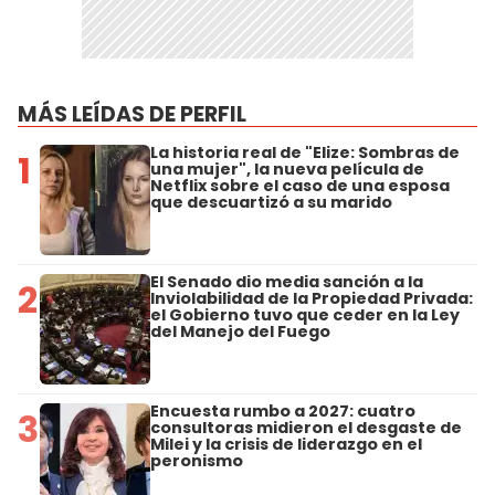
MÁS LEÍDAS DE PERFIL
La historia real de "Elize: Sombras de
1
una mujer", la nueva película de
Netflix sobre el caso de una esposa
que descuartizó a su marido
El Senado dio media sanción a la
2
Inviolabilidad de la Propiedad Privada:
el Gobierno tuvo que ceder en la Ley
del Manejo del Fuego
Encuesta rumbo a 2027: cuatro
3
consultoras midieron el desgaste de
Milei y la crisis de liderazgo en el
peronismo