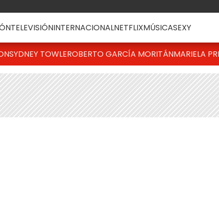
ÓN
TELEVISIÓN
INTERNACIONAL
NETFLIX
MÚSICA
SEXY
TON
SYDNEY TOWLE
ROBERTO GARCÍA MORITÁN
MARIELA PR