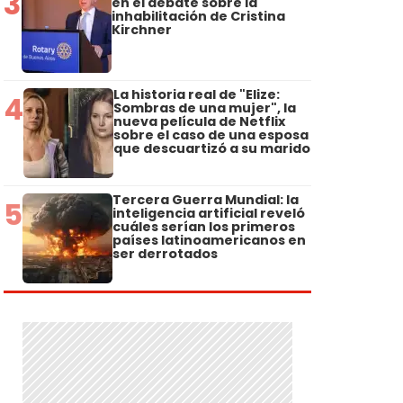
3
en el debate sobre la
inhabilitación de Cristina
Kirchner
La historia real de "Elize:
4
Sombras de una mujer", la
nueva película de Netflix
sobre el caso de una esposa
que descuartizó a su marido
Tercera Guerra Mundial: la
5
inteligencia artificial reveló
cuáles serían los primeros
países latinoamericanos en
ser derrotados