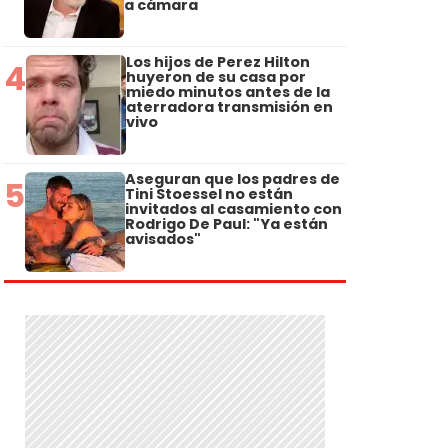
a cámara
Los hijos de Perez Hilton
4
huyeron de su casa por
miedo minutos antes de la
aterradora transmisión en
vivo
Aseguran que los padres de
5
Tini Stoessel no están
invitados al casamiento con
Rodrigo De Paul: "Ya están
avisados"