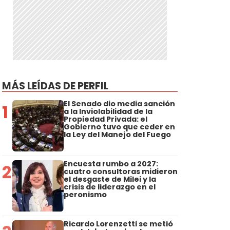
MÁS LEÍDAS DE PERFIL
El Senado dio media sanción
1
a la Inviolabilidad de la
Propiedad Privada: el
Gobierno tuvo que ceder en
la Ley del Manejo del Fuego
Encuesta rumbo a 2027:
2
cuatro consultoras midieron
el desgaste de Milei y la
crisis de liderazgo en el
peronismo
Ricardo Lorenzetti se metió