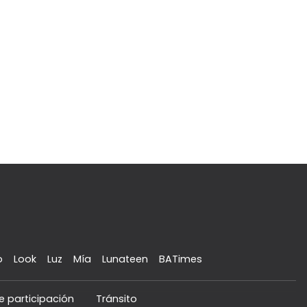
o
Look
Luz
Mía
Lunateen
BATimes
e participación
Tránsito