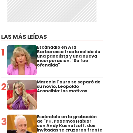
LAS MÁS LEÍDAS
Escándalo en A la
1
Barbarossa tras la salida de
una panelista y una nueva
incorporación: "Se fue
ofendida"
Marcela Tauro se separó de
2
su novio, Leopoldo
Arancibia: los motivos
Escándalo en la grabación
3
de "PH, Podemos Hablar"
con Andy Kusnetzoff: dos
invitadas se cruzaron frente