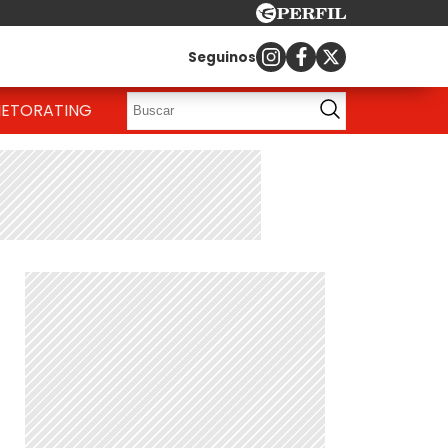
Seguinos
IETO
RATING