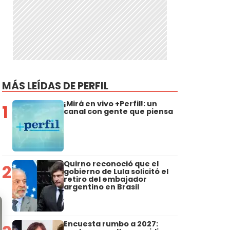
MÁS LEÍDAS DE PERFIL
¡Mirá en vivo +Perfil!: un
1
canal con gente que piensa
Quirno reconoció que el
2
gobierno de Lula solicitó el
retiro del embajador
argentino en Brasil
Encuesta rumbo a 2027: