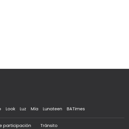
o
Look
Luz
Mía
Lunateen
BATimes
e participación
Tránsito