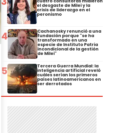
3
cuatro consultoras midieron
el desgaste de Milei y la
crisis de liderazgo en el
peronismo
Cachanosky renunció a una
4
fundación porque "se ha
transformado en una
especie de Instituto Patria
incondicional de la gestión
de Milei"
Tercera Guerra Mundial: la
5
inteligencia artificial reveló
cuáles serían los primeros
países latinoamericanos en
ser derrotados