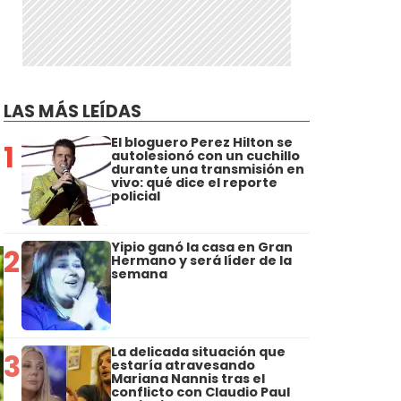
LAS MÁS LEÍDAS
El bloguero Perez Hilton se
1
autolesionó con un cuchillo
durante una transmisión en
vivo: qué dice el reporte
policial
Yipio ganó la casa en Gran
2
Hermano y será líder de la
semana
La delicada situación que
3
estaría atravesando
Mariana Nannis tras el
conflicto con Claudio Paul