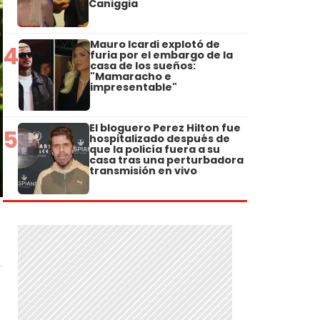
Caniggia
Mauro Icardi explotó de
4
furia por el embargo de la
casa de los sueños:
"Mamaracho e
impresentable"
El bloguero Perez Hilton fue
5
hospitalizado después de
que la policía fuera a su
casa tras una perturbadora
transmisión en vivo