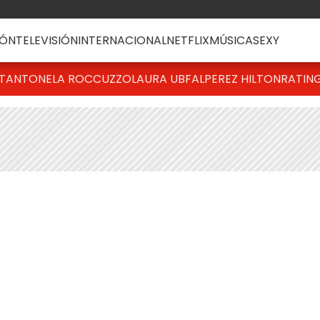
ÓN
TELEVISIÓN
INTERNACIONAL
NETFLIX
MÚSICA
SEXY
T
ANTONELA ROCCUZZO
LAURA UBFAL
PEREZ HILTON
RATIN