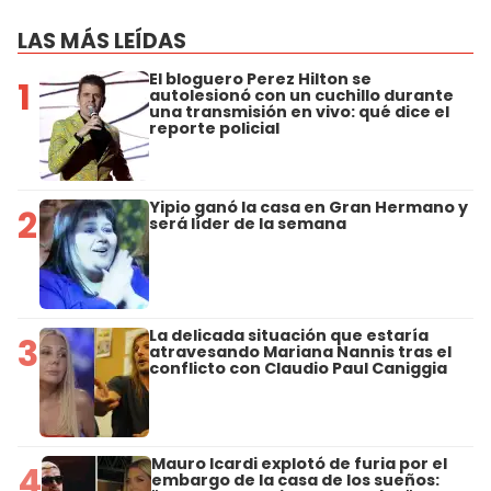
LAS MÁS LEÍDAS
El bloguero Perez Hilton se
1
autolesionó con un cuchillo durante
una transmisión en vivo: qué dice el
reporte policial
Yipio ganó la casa en Gran Hermano y
2
será líder de la semana
La delicada situación que estaría
3
atravesando Mariana Nannis tras el
conflicto con Claudio Paul Caniggia
Mauro Icardi explotó de furia por el
4
embargo de la casa de los sueños: