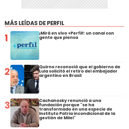
MÁS LEÍDAS DE PERFIL
¡Mirá en vivo +Perfil!: un canal con
1
gente que piensa
Quirno reconoció que el gobierno de
2
Lula solicitó el retiro del embajador
argentino en Brasil
Cachanosky renunció a una
3
fundación porque "se ha
transformado en una especie de
Instituto Patria incondicional de la
gestión de Milei"